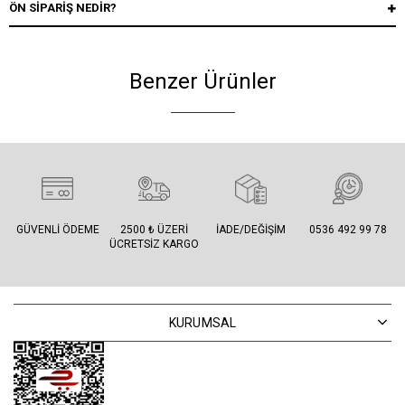
ÖN SIPARIŞ NEDIR?
Benzer Ürünler
GÜVENLI ÖDEME
2500 ₺ ÜZERI
İADE/DEĞIŞIM
0536 492 99 78
ÜCRETSIZ KARGO
KURUMSAL