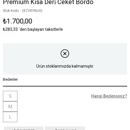
Premium Kisa Deri̇ Ceket Bordo
Stok Kodu
(XZVKYNUG)
₺1.700,00
₺283,33
`den başlayan taksitlerle
Ürün stoklarımızda kalmamıştır.
Bedenler
S
Hangi Bedensiniz?
M
L