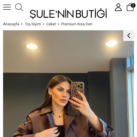
0
Anasayfa
Dış Giyim
Ceket
Premium Kisa Deri̇ Ceket Bordo
Üye Girişi
Üye Ol
Google İle Bağlan