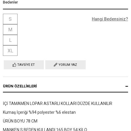
Bedenler
S
Hangi Bedensiniz?
M
L
XL
TAVSIYE ET
YORUM YAZ
ÜRÜN ÖZELLIKLERI
İÇİ TAMAMEN LOPAR ASTARLI KOLLARI DÜZDE KULLANILIR
Kumaş İçeriği %94 polyester %6 elestan
ÜRÜN BOYU 78 CM
MANKEN S BEDEN KULLANDI 165 BOY 54 KİLO