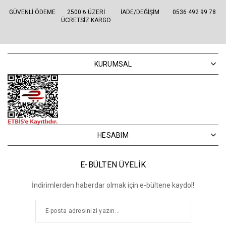
GÜVENLI ÖDEME
2500 ₺ ÜZERI
İADE/DEĞIŞIM
0536 492 99 78
ÜCRETSIZ KARGO
KURUMSAL
HESABIM
E-BÜLTEN ÜYELİK
İndirimlerden haberdar olmak için e-bültene kaydol!