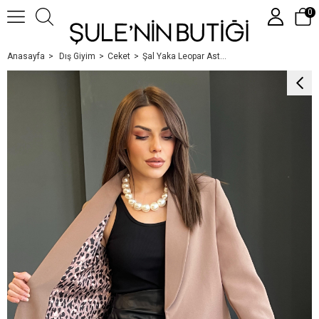
0
Anasayfa
Dış Giyim
Ceket
Şal Yaka Leopar Astarli Ceket Vi̇zon
Üye Girişi
Üye Ol
Google İle Bağlan