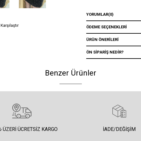
YORUMLAR
(0)
Karşılaştır
ÖDEME SEÇENEKLERI
ÜRÜN ÖNERILERI
ÖN SIPARIŞ NEDIR?
Benzer Ürünler
₺ ÜZERI ÜCRETSIZ KARGO
İADE/DEĞIŞIM