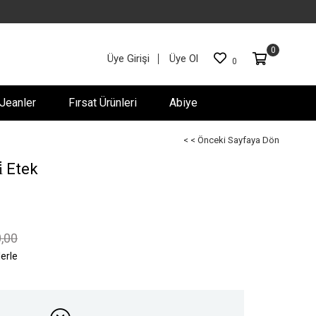
0
Üye Girişi
Üye Ol
0
Jeanler
Fırsat Ürünleri
Abiye
< < Önceki Sayfaya Dön
̇ Etek
,00
lerle