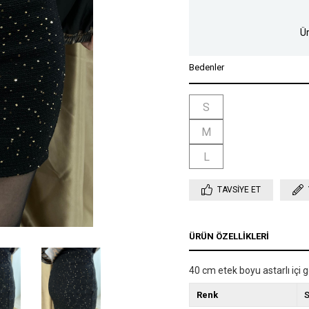
Ür
Bedenler
S
M
L
TAVSIYE ET
ÜRÜN ÖZELLIKLERI
40 cm etek boyu astarlı içi go
Renk
S