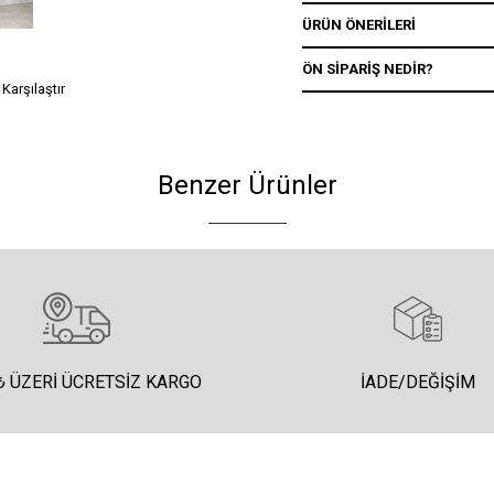
ÜRÜN ÖNERILERI
ÖN SIPARIŞ NEDIR?
Karşılaştır
Benzer Ürünler
₺ ÜZERI ÜCRETSIZ KARGO
İADE/DEĞIŞIM