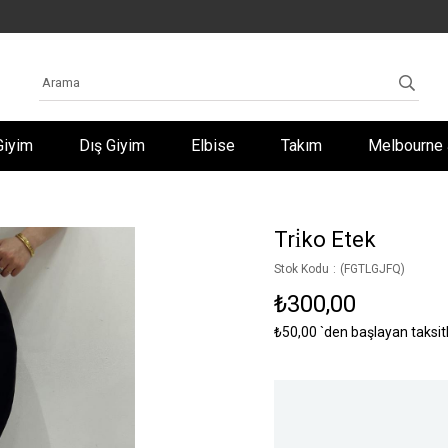
Giyim
Dış Giyim
Elbise
Takım
Melbourne 
Tri̇ko Etek
Stok Kodu
(FGTLGJFQ)
₺300,00
₺50,00
`den başlayan taksit