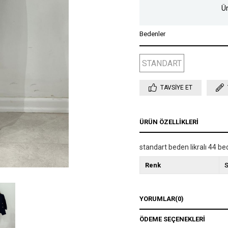
Ür
Bedenler
STANDART
TAVSIYE ET
ÜRÜN ÖZELLIKLERI
standart beden likralı 44 b
Renk
S
YORUMLAR
(0)
ÖDEME SEÇENEKLERI