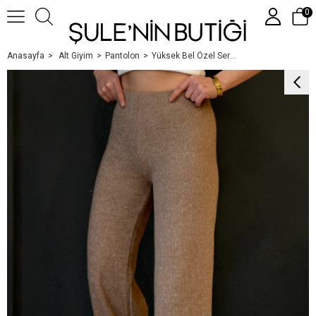
0
Anasayfa
Alt Giyim
Pantolon
Yüksek Bel Özel Seri̇ Tri̇ko Pantolon Camel
Üye Girişi
Üye Ol
Google İle Bağlan