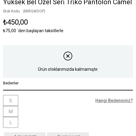
Yüksek Bel Özel Seri̇ Tri̇ko Pantolon Camel
Stok Kodu
(MIRQWDOP)
₺450,00
₺75,00
`den başlayan taksitlerle
Ürün stoklarımızda kalmamıştır.
Bedenler
S
Hangi Bedensiniz?
M
L