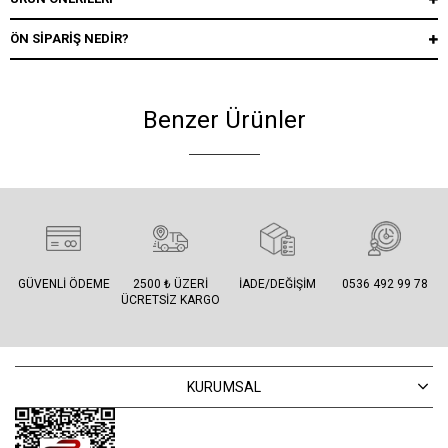
ÖN SIPARIŞ NEDIR?
Benzer Ürünler
GÜVENLI ÖDEME
2500 ₺ ÜZERI
İADE/DEĞIŞIM
0536 492 99 78
ÜCRETSIZ KARGO
KURUMSAL